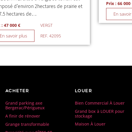
Prix : 66 000
posé d’environ 2hectares de prairie et
7.5 hectares de…
En savoir
 : 47 000 €
VERGT
En savoir plus
REF. 42095
Acheter
Louer
Bien Commercial À Louer
Grand parking axe
Bergerac/Périgueux
Grand box à LOUER pour
stockage
A finir de rénover
Maison À Louer
Grange transformable