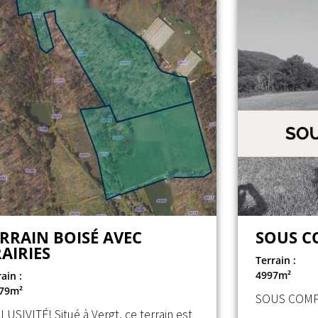
RRAIN BOISÉ AVEC
SOUS 
AIRIES
Terrain :
4997m²
ain :
79m²
SOUS COM
LUSIVITÉ! Situé à Vergt, ce terrain est