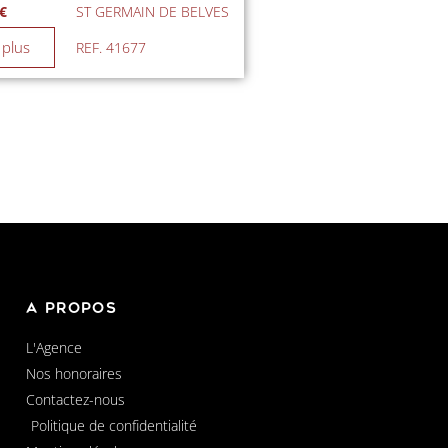
 €
ST GERMAIN DE BELVES
 plus
REF. 41677
A propos
L'Agence
Nos honoraires
Contactez-nous
Politique de confidentialité