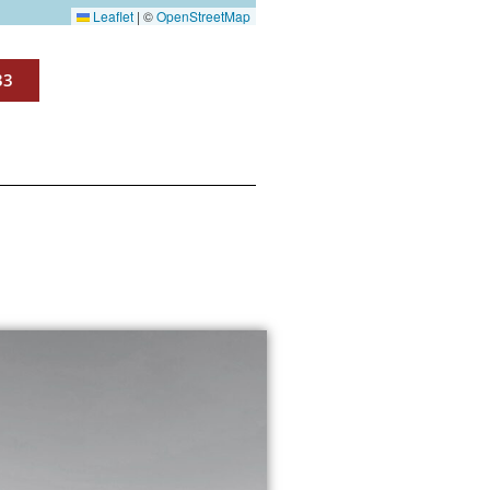
Leaflet
|
©
OpenStreetMap
33