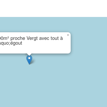
×
0m² proche Vergt avec tout à
squo;égout