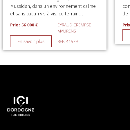
Mussidan, dans un environnement calme
com
et sans aucun vis-à-vis, ce terrain…
de 
Prix : 56 000 €
EYRAUD CREMPSE
Prix
MAURENS
En savoir plus
REF. 41579