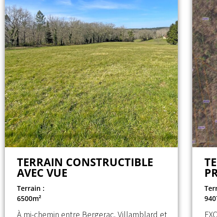
TERRAIN CONSTRUCTIBLE
TE
AVEC VUE
PR
Terrain :
Terr
6500m²
940
À mi-chemin entre Bergerac, Villamblard et
EXC