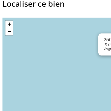
Localiser ce bien
+
−
250
l&r
Vergt