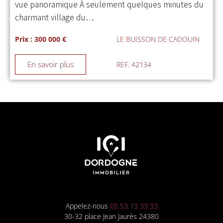
vue panoramique À seulement quelques minutes du
charmant village du…
Prix : 300 000 €
LE BUISSON DE CADOUIN
En savoir plus
REF. 42134
Appelez-nous
05 53 13 33 33
30-32 place Jean Jaurès 24380