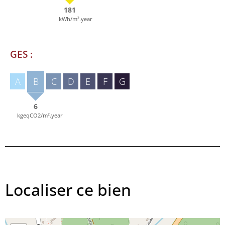
181
kWh/m².year
GES :
A
B
C
D
E
F
G
6
kgeqCO2/m².year
Localiser ce bien