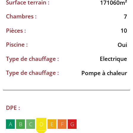
Surface terrain :
171060m²
Chambres :
7
Pièces :
10
Piscine :
Oui
Type de chauffage :
Electrique
Type de chauffage :
Pompe à chaleur
DPE :
A
B
C
D
E
F
G