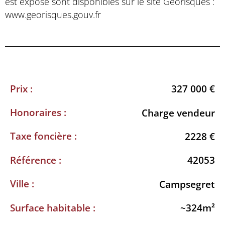
est exposé sont disponibles sur le site Géorisques :
www.georisques.gouv.fr
Prix :
327 000 €
Honoraires :
Charge vendeur
Taxe foncière :
2228 €
Référence :
42053
Ville :
Campsegret
Surface habitable :
~324m²