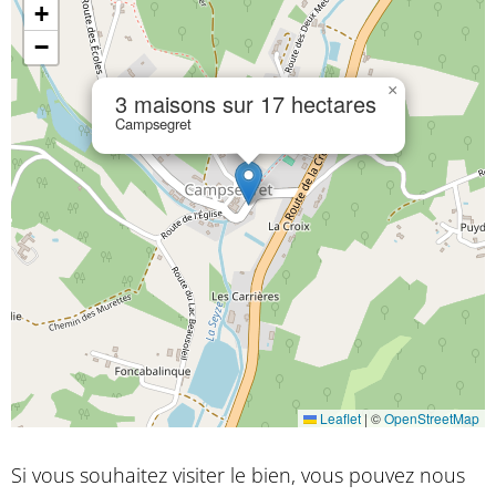
+
−
×
3 maisons sur 17 hectares
Campsegret
Leaflet
|
©
OpenStreetMap
Si vous souhaitez visiter le bien, vous pouvez nous