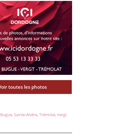
Voir toutes les photos
 Bugue
,
Sainte-Alvère
,
Trémolat
,
Vergt