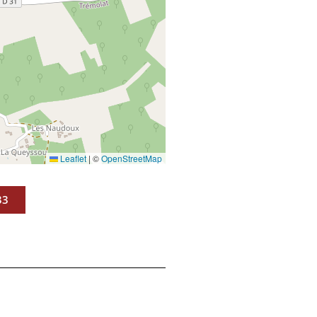
Leaflet
|
©
OpenStreetMap
33