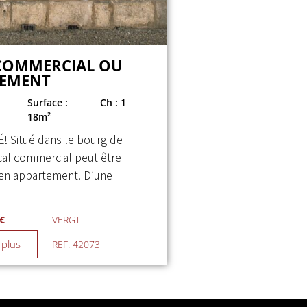
COMMERCIAL OU
TEMENT
Surface :
Ch : 1
18m²
! Situé dans le bourg de
ocal commercial peut être
en appartement. D’une
 €
VERGT
 plus
REF. 42073