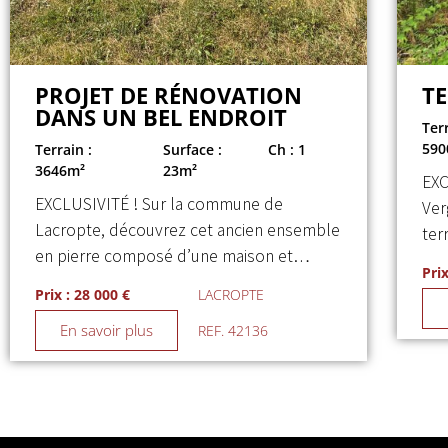
PROJET DE RÉNOVATION
TE
DANS UN BEL ENDROIT
Terr
590
Terrain :
Surface :
Ch : 1
3646m²
23m²
EXC
EXCLUSIVITÉ ! Sur la commune de
Ver
Lacropte, découvrez cet ancien ensemble
ter
en pierre composé d’une maison et…
Prix
Prix : 28 000 €
LACROPTE
En savoir plus
REF. 42136