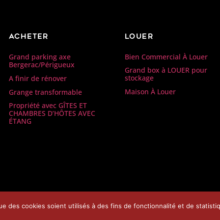
Acheter
Louer
Bien Commercial À Louer
Grand parking axe
Bergerac/Périgueux
Grand box à LOUER pour
stockage
A finir de rénover
Maison À Louer
Grange transformable
Propriété avec GÎTES ET
CHAMBRES D’HÔTES AVEC
ÉTANG
e des cookies soient utilisés à des fins de fonctionnalité et de statist