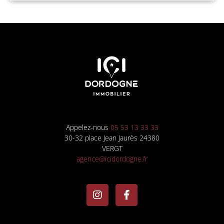
Appelez-nous
05 53 13 33 33
30-32 place Jean Jaurès 24380
VERGT
agence@icidordogne.fr