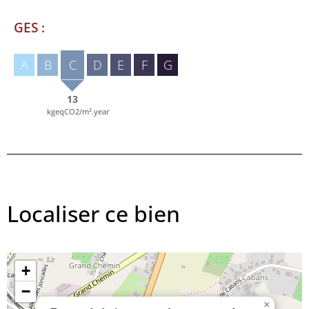
GES :
A
B
C
D
E
F
G
13
kgeqCO2/m².year
Localiser ce bien
+
−
×