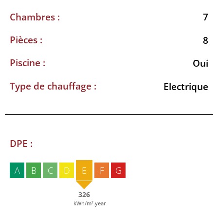
Chambres :
7
Pièces :
8
Piscine :
Oui
Type de chauffage :
Electrique
DPE :
A
B
C
D
E
F
G
326
kWh/m².year