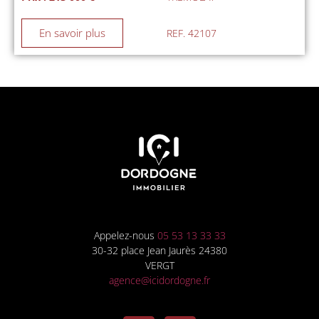
En savoir plus
REF. 42107
Appelez-nous
05 53 13 33 33
30-32 place Jean Jaurès 24380
VERGT
agence@icidordogne.fr