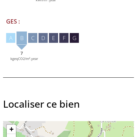
GES :
A
B
C
D
E
F
G
7
kgeqCO2/m².year
Localiser ce bien
+