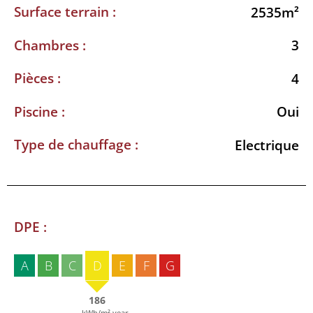
Surface terrain :
2535m²
Chambres :
3
Pièces :
4
Piscine :
Oui
Type de chauffage :
Electrique
DPE :
A
B
C
D
E
F
G
186
kWh/m².year