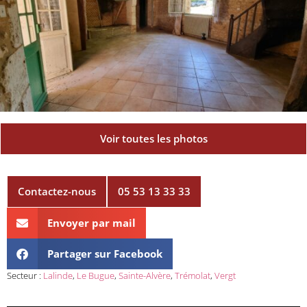
Voir toutes les photos
Contactez-nous
05 53 13 33 33
Envoyer par mail
Partager sur Facebook
Secteur :
Lalinde
,
Le Bugue
,
Sainte-Alvère
,
Trémolat
,
Vergt