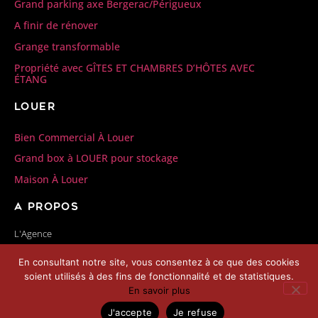
Grand parking axe Bergerac/Périgueux
A finir de rénover
Grange transformable
Propriété avec GÎTES ET CHAMBRES D’HÔTES AVEC
ÉTANG
Louer
Bien Commercial À Louer
Grand box à LOUER pour stockage
Maison À Louer
A propos
L'Agence
Nos honoraires
En consultant notre site, vous consentez à ce que des cookies
Contactez-nous
soient utilisés à des fins de fonctionnalité et de statistiques.
Politique de confidentialité
En savoir plus
Mentions légales
J'accepte
Je refuse