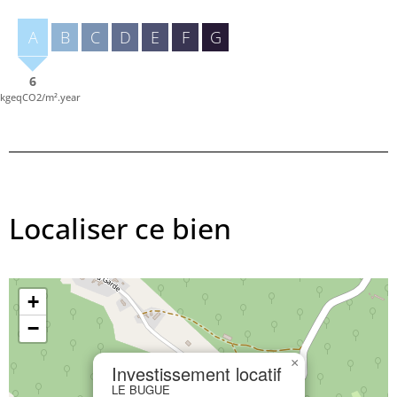
A
B
C
D
E
F
G
6
kgeqCO2/m².year
Localiser ce bien
+
−
×
Investissement locatif
LE BUGUE