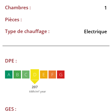
Chambres :
1
Pièces :
Type de chauffage :
Electrique
DPE :
A
B
C
D
E
F
G
207
kWh/m².year
GES :