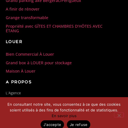
Grand parking axe Bergerac/Périgueux
A finir de rénover
Grange transformable
Propriété avec GÎTES ET CHAMBRES D’HÔTES AVEC
ÉTANG
Louer
Bien Commercial À Louer
Grand box à LOUER pour stockage
Maison À Louer
A propos
L'Agence
Nos honoraires
En consultant notre site, vous consentez à ce que des cookies
Contactez-nous
soient utilisés à des fins de fonctionnalité et de statistiques.
Politique de confidentialité
En savoir plus
Mentions légales
J'accepte
Je refuse