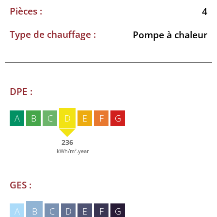
Pièces :
4
Type de chauffage :
Pompe à chaleur
DPE :
A
B
C
D
E
F
G
236
kWh/m².year
GES :
A
B
C
D
E
F
G