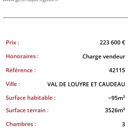
Prix :
223 600 €
Honoraires :
Charge vendeur
Référence :
42115
Ville :
VAL DE LOUYRE ET CAUDEAU
Surface habitable :
~95m²
Surface terrain :
3526m²
Chambres :
3